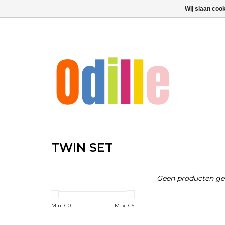
Wij slaan coo
TWIN SET
Geen producten gev
Min: €
0
Max: €
5