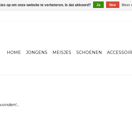
kies op om onze website te verbeteren. Is dat akkoord?
Ja
Nee
Meer 
HOME
JONGENS
MEISJES
SCHOENEN
ACCESSOI
onden!...