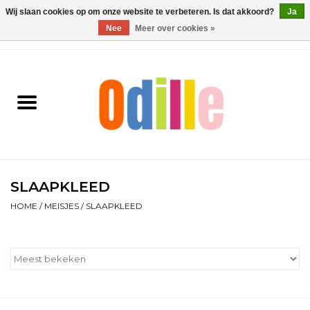
Wij slaan cookies op om onze website te verbeteren. Is dat akkoord?
Ja
Nee
Meer over cookies »
0 Artikelen - €0,00
Home
Jongens
Meisjes
Schoenen
SLAAPKLEED
HOME
/
MEISJES
/
SLAAPKLEED
Accessoires
Contact
Cadeaubonnen