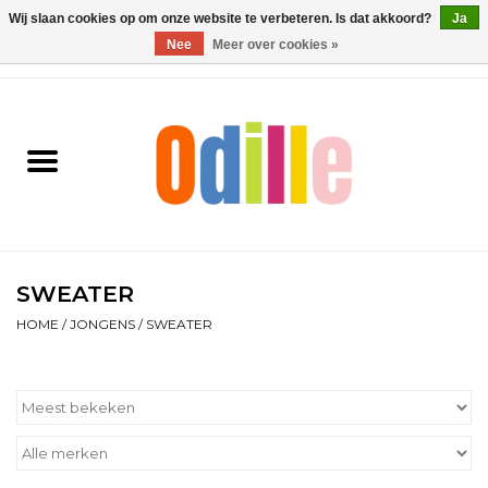
Wij slaan cookies op om onze website te verbeteren. Is dat akkoord?
Ja
Nee
Meer over cookies »
0 Artikelen - €0,00
Home
Jongens
Meisjes
Schoenen
SWEATER
HOME
/
JONGENS
/
SWEATER
Accessoires
Contact
Cadeaubonnen