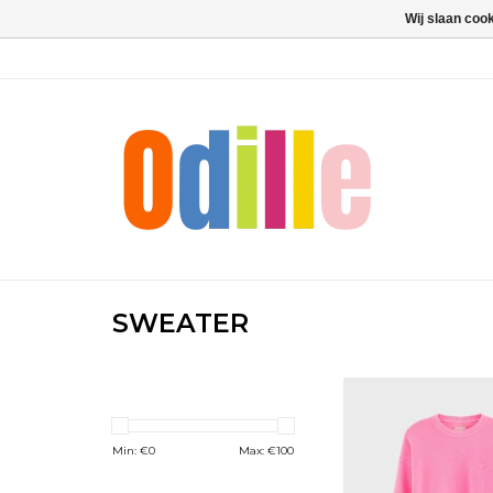
Wij slaan coo
SWEATER
BELLEROSE Fenya f
TOEVOEGEN 
WINKELWAG
Min: €
0
Max: €
100