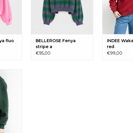
a fluo
BELLEROSE Fenya
INDEE Waka
stripe a
red
€95,00
€99,00
st green
AAN
EN