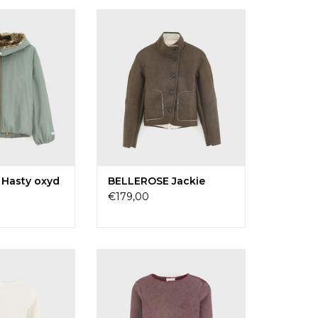
sty oxyd grey
BELLEROSE Jackie
GEN AAN
TOEVOEGEN AAN
LWAGEN
WINKELWAGEN
Hasty oxyd
BELLEROSE Jackie
€179,00
 Fibu ecru
BELLEROSE Fibu wine
GEN AAN
TOEVOEGEN AAN
LWAGEN
WINKELWAGEN