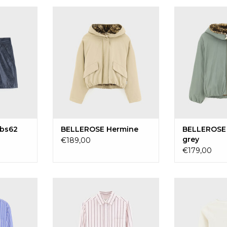
bbs62
BELLEROSE Hermine
BELLEROSE Ha
AAN
TOEVOEGEN AAN
TOEVOE
EN
WINKELWAGEN
WINKE
bs62
BELLEROSE Hermine
BELLEROSE 
grey
€189,00
€179,00
 stripe d
BELLEROSE Ironis62 stripe e
BELLEROSE
AAN
TOEVOE
EN
WINKE