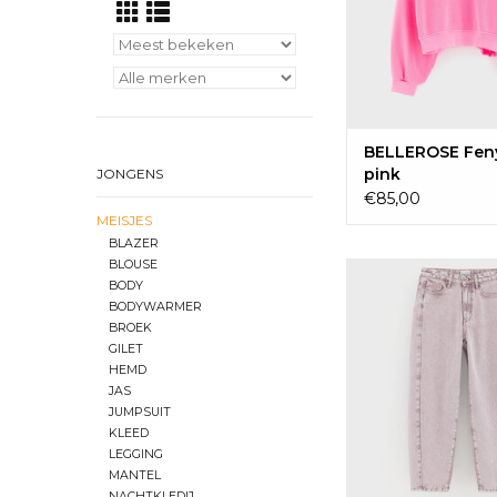
BELLEROSE Feny
pink
JONGENS
€85,00
MEISJES
BLAZER
BLOUSE
BELLEROSE Parad
BODY
snow
BODYWARMER
BROEK
GILET
HEMD
JAS
JUMPSUIT
KLEED
LEGGING
MANTEL
NACHTKLEDIJ