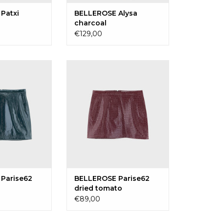
Patxi
BELLEROSE Alysa
charcoal
€129,00
arise62 duck
BELLEROSE Parise62 dried
tomato
GEN AAN
LWAGEN
TOEVOEGEN AAN
WINKELWAGEN
Parise62
BELLEROSE Parise62
dried tomato
€89,00