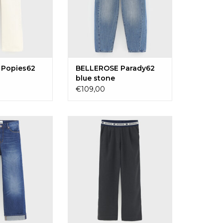
 Popies62
BELLEROSE Parady62
blue stone
€109,00
SE Patxi
BELLEROSE Alysa charcoal
GEN AAN
TOEVOEGEN AAN
LWAGEN
WINKELWAGEN