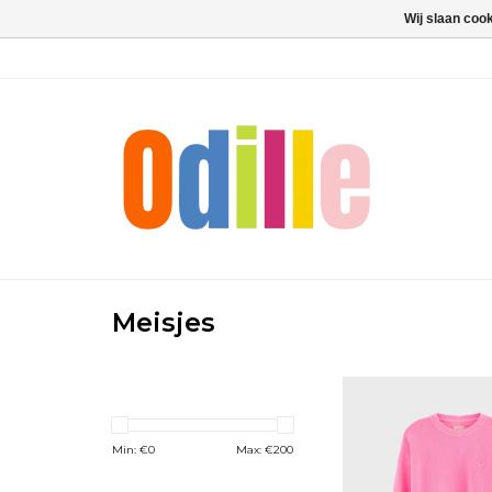
Wij slaan coo
Meisjes
BELLEROSE Fenya f
TOEVOEGEN 
WINKELWAG
Min: €
0
Max: €
200