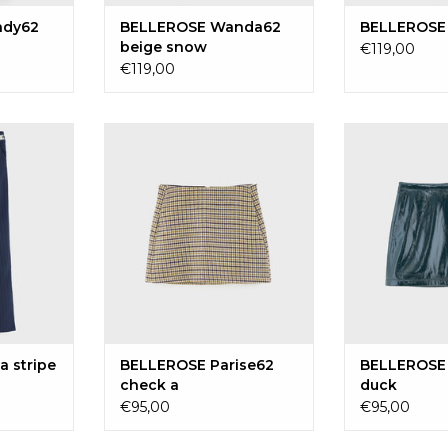
ady62
BELLEROSE Wanda62
BELLEROSE 
beige snow
€119,00
€119,00
stripe a
BELLEROSE Parise62 check a
BELLEROSE P
AAN
TOEVOEGEN AAN
TOEVOE
EN
WINKELWAGEN
WINKE
a stripe
BELLEROSE Parise62
BELLEROSE 
check a
duck
€95,00
€95,00