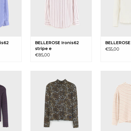
is62
BELLEROSE Ironis62
BELLEROSE 
stripe e
€55,00
€85,00
fie62
BELLEROSE Velfo62
BELLEROSE 
AAN
TOEVOEGEN AAN
TOEVOE
EN
WINKELWAGEN
WINKE