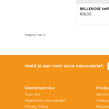
BELLEROSE Velf
€55,00
Pagina 1 van 2
Meld je aan voor onze nieuwsbrief:
Klantenservice
Produ
Over ons
Alle pr
Algemene voorwaarden
Cadeau
Privacy Policy
Nieuwe