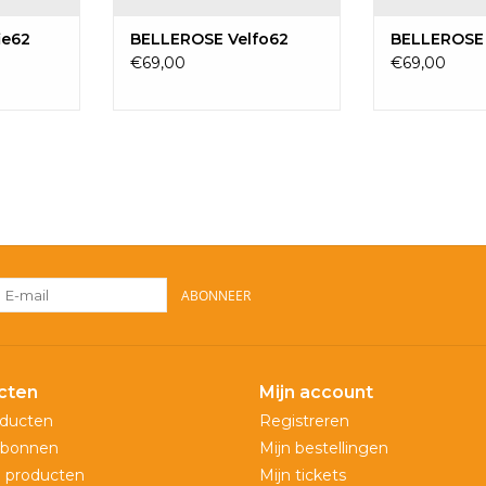
ie62
BELLEROSE Velfo62
BELLEROSE 
€69,00
€69,00
ABONNEER
cten
Mijn account
oducten
Registreren
bonnen
Mijn bestellingen
 producten
Mijn tickets