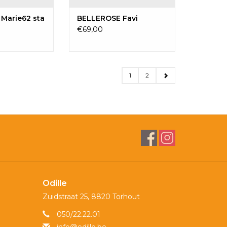
Marie62 sta
BELLEROSE Favi
€69,00
1
2
Odille
Zuidstraat 25, 8820 Torhout
050/22.22.01
info@odille.be