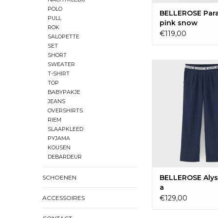
POLO
BELLEROSE Par
PULL
pink snow
ROK
€119,00
SALOPETTE
SET
SHORT
BELLEROSE Alysa 
SWEATER
T-SHIRT
TOEVOEGEN 
TOP
WINKELWAG
BABYPAKJE
JEANS
OVERSHIRTS
RIEM
SLAAPKLEED
PYJAMA
KOUSEN
DEBARDEUR
BELLEROSE Alys
SCHOENEN
a
€129,00
ACCESSOIRES