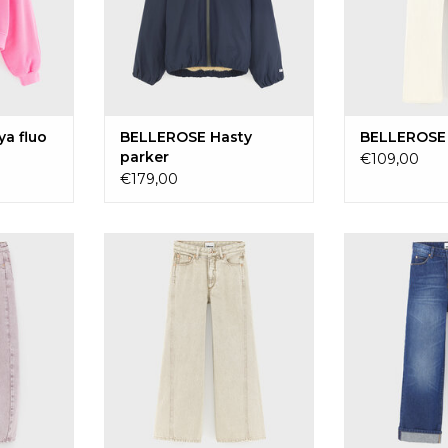
a fluo
BELLEROSE Hasty
BELLEROSE
parker
€109,00
€179,00
y62 pink
BELLEROSE Wanda62 beige
BELLERO
snow
TOEVOE
TOEVOEGEN AAN
WINKE
WINKELWAGEN