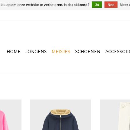
kies op om onze website te verbeteren. Is dat akkoord?
Ja
Nee
Meer 
HOME
JONGENS
MEISJES
SCHOENEN
ACCESSOI
luo pink
BELLEROSE Hasty parker
BELLEROS
AAN
TOEVOEGEN AAN
TOEVOE
EN
WINKELWAGEN
WINKE