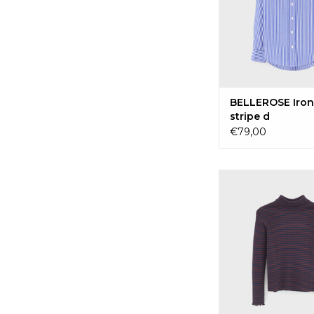
BELLEROSE Iron
stripe d
€79,00
BELLEROSE Vel
TOEVOEGEN 
WINKELWAG