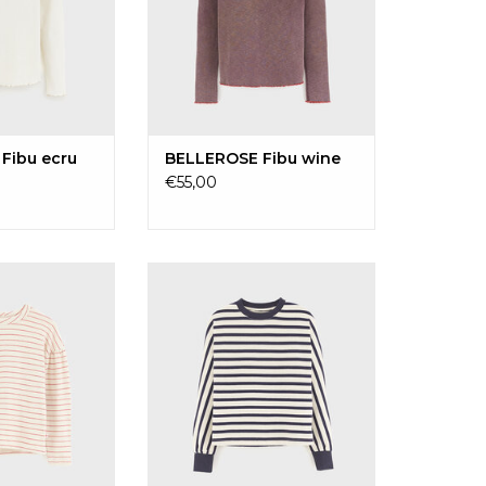
Fibu ecru
BELLEROSE Fibu wine
€55,00
Marie62 sta
BELLEROSE Favi
GEN AAN
TOEVOEGEN AAN
LWAGEN
WINKELWAGEN