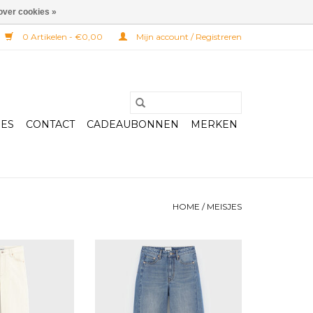
over cookies »
0 Artikelen - €0,00
Mijn account / Registreren
RES
CONTACT
CADEAUBONNEN
MERKEN
HOME
/
MEISJES
E Popies62
BELLEROSE Parady62 blue
stone
GEN AAN
LWAGEN
TOEVOEGEN AAN
WINKELWAGEN