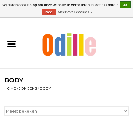
Wij slaan cookies op om onze website te verbeteren. Is dat akkoord?
Ja
Nee
Meer over cookies »
0 Artikelen - €0,00
Home
Jongens
Meisjes
Schoenen
BODY
HOME
/
JONGENS
/
BODY
Accessoires
Contact
Cadeaubonnen