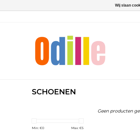
Wij slaan coo
SCHOENEN
Geen producten gev
Min: €
0
Max: €
5