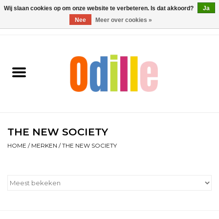
Wij slaan cookies op om onze website te verbeteren. Is dat akkoord?
Ja
Nee
Meer over cookies »
0 Artikelen - €0,00
Home
Jongens
Meisjes
Schoenen
THE NEW SOCIETY
HOME
/
MERKEN
/
THE NEW SOCIETY
Accessoires
Contact
Cadeaubonnen