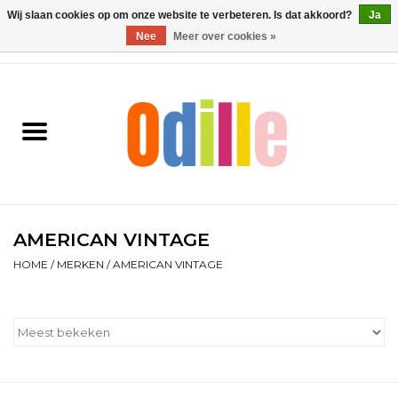
Wij slaan cookies op om onze website te verbeteren. Is dat akkoord?
Ja
Nee
Meer over cookies »
0 Artikelen - €0,00
Home
Jongens
Meisjes
Schoenen
AMERICAN VINTAGE
HOME
/
MERKEN
/
AMERICAN VINTAGE
Accessoires
Contact
Cadeaubonnen